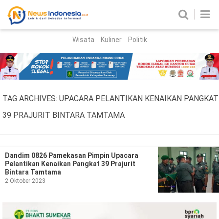
Wisata
Kuliner
Politik
HOME
Birokrasi
Parlemen
News
TAG ARCHIVES:
UPACARA PELANTIKAN KENAIKAN PANGKAT
News Madura
Regional
39 PRAJURIT BINTARA TAMTAMA
Nasional
Peristiwa
Dandim 0826 Pamekasan Pimpin Upacara
Pelantikan Kenaikan Pangkat 39 Prajurit
Bintara Tamtama
Hukum
Kriminal
2 Oktober 2023
Korupsi