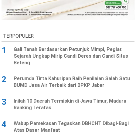
Ekonomi
Olahraga
Indeks
Birokrasi
TERPOPULER
1
Gali Tanah Berdasarkan Petunjuk Mimpi, Pegiat
Sejarah Ungkap Mirip Candi Deres dan Candi Situs
Beteng
2
Perumda Tirta Kahuripan Raih Penilaian Salah Satu
BUMD Jasa Air Terbaik dari BPKP Jabar
©
Copyright
3
Inilah 10 Daerah Termiskin di Jawa Timur, Madura
2026
News
Ranking Teratas
Indonesia
.
All
4
Wabup Pamekasan Tegaskan DBHCHT Dibagi-Bagi
Right
Reserve
Atas Dasar Manfaat