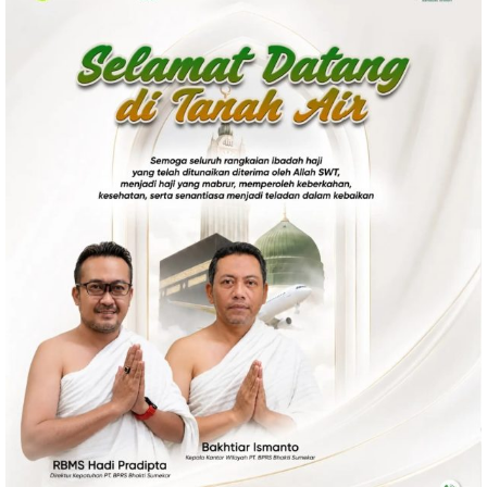
Politik
Gaya Hidup
Kesehatan
Kuliner
Otomotif
Iptek
Pendidikan
Ilmiah
Teknologi
SosBud
Sosial
Budaya
Wisata