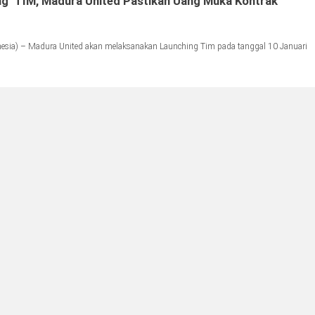
g’ TIM, Madura United Pastikan Uang Muka Kontrak
ia) – Madura United akan melaksanakan Launching Tim pada tanggal 10 Januari