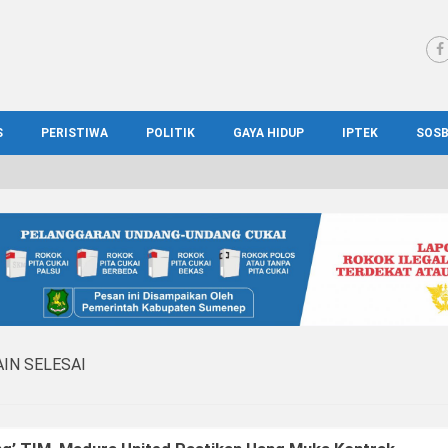
S
PERISTIWA
POLITIK
GAYA HIDUP
IPTEK
SOS
WS MADURA
HUKUM
KESEHATAN
PENDIDIKAN
SOS
IONAL
KRIMINAL
KULINER
ILMIAH
BUD
IONAL
KORUPSI
OTOMOTIF
TEKNOLOGI
WIS
IN SELESAI