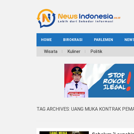
HOME
BIROKRASI
PARLEMEN
NEW
NE
Wisata
Kuliner
Politik
INDEKS
BIROKRASI
REG
NAS
TAG ARCHIVES:
UANG MUKA KONTRAK PEMA