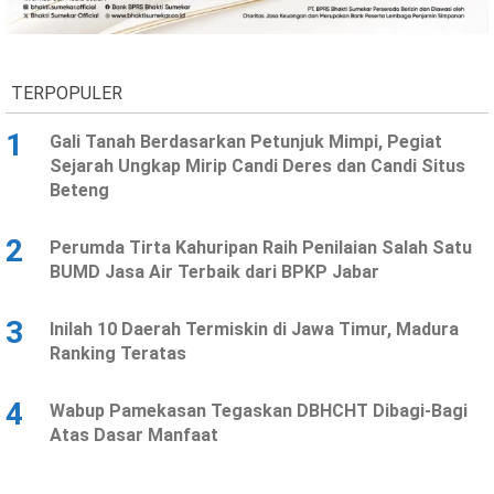
Ekonomi
Olahraga
Indeks
Birokrasi
TERPOPULER
1
Gali Tanah Berdasarkan Petunjuk Mimpi, Pegiat
Sejarah Ungkap Mirip Candi Deres dan Candi Situs
Beteng
2
Perumda Tirta Kahuripan Raih Penilaian Salah Satu
BUMD Jasa Air Terbaik dari BPKP Jabar
3
Inilah 10 Daerah Termiskin di Jawa Timur, Madura
©
Ranking Teratas
Copyright
2026
News
Indonesia
4
Wabup Pamekasan Tegaskan DBHCHT Dibagi-Bagi
.
Atas Dasar Manfaat
All
Right
Reserve