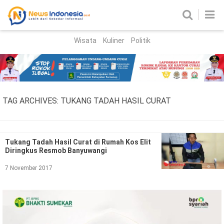
Wisata
Kuliner
Politik
HOME
Birokrasi
Parlemen
News
TAG ARCHIVES:
TUKANG TADAH HASIL CURAT
News Madura
Regional
Nasional
Tukang Tadah Hasil Curat di Rumah Kos Elit
Diringkus Resmob Banyuwangi
Peristiwa
7 November 2017
Hukum
Kriminal
Korupsi