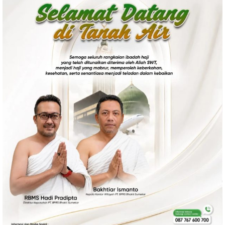
Politik
Gaya Hidup
Kesehatan
Kuliner
Otomotif
Iptek
Pendidikan
Ilmiah
Teknologi
SosBud
Sosial
Budaya
Wisata