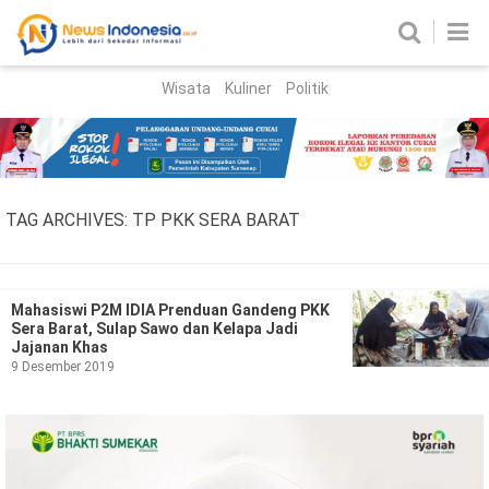
Wisata
Kuliner
Politik
HOME
Birokrasi
Parlemen
News
TAG ARCHIVES:
TP PKK SERA BARAT
News Madura
Regional
Nasional
Mahasiswi P2M IDIA Prenduan Gandeng PKK
Sera Barat, Sulap Sawo dan Kelapa Jadi
Peristiwa
Jajanan Khas
9 Desember 2019
Hukum
Kriminal
Korupsi