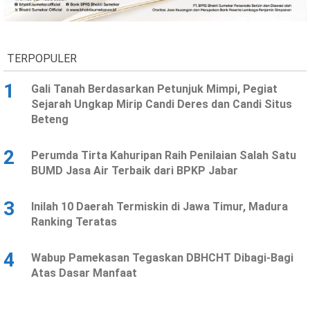
Ekonomi
Olahraga
Indeks
Birokrasi
TERPOPULER
1
Gali Tanah Berdasarkan Petunjuk Mimpi, Pegiat
Sejarah Ungkap Mirip Candi Deres dan Candi Situs
Beteng
2
Perumda Tirta Kahuripan Raih Penilaian Salah Satu
BUMD Jasa Air Terbaik dari BPKP Jabar
3
Inilah 10 Daerah Termiskin di Jawa Timur, Madura
©
Ranking Teratas
Copyright
2026
News
Indonesia
4
Wabup Pamekasan Tegaskan DBHCHT Dibagi-Bagi
.
Atas Dasar Manfaat
All
Right
Reserve