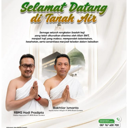
Politik
Gaya Hidup
Kesehatan
Kuliner
Otomotif
Iptek
Pendidikan
Ilmiah
Teknologi
SosBud
Sosial
Budaya
Wisata