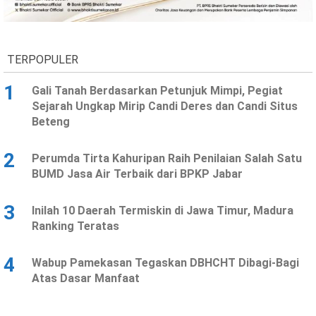
Ekonomi
Olahraga
Indeks
Birokrasi
TERPOPULER
1
Gali Tanah Berdasarkan Petunjuk Mimpi, Pegiat
Sejarah Ungkap Mirip Candi Deres dan Candi Situs
Beteng
2
Perumda Tirta Kahuripan Raih Penilaian Salah Satu
BUMD Jasa Air Terbaik dari BPKP Jabar
3
Inilah 10 Daerah Termiskin di Jawa Timur, Madura
©
Ranking Teratas
Copyright
2026
News
Indonesia
4
Wabup Pamekasan Tegaskan DBHCHT Dibagi-Bagi
.
Atas Dasar Manfaat
All
Right
Reserve