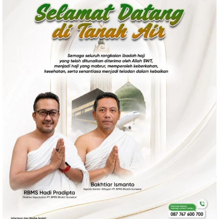
Politik
Gaya Hidup
Kesehatan
Kuliner
Otomotif
Iptek
Pendidikan
Ilmiah
Teknologi
SosBud
Sosial
Budaya
Wisata