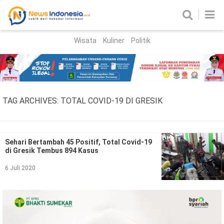
Wisata
Kuliner
Politik
HOME
Birokrasi
Parlemen
News
TAG ARCHIVES:
TOTAL COVID-19 DI GRESIK
News Madura
Regional
Nasional
Sehari Bertambah 45 Positif, Total Covid-19
di Gresik Tembus 894 Kasus
Peristiwa
6 Juli 2020
Hukum
Kriminal
Korupsi