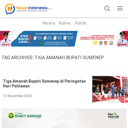
Wisata
Kuliner
Politik
HOME
Birokrasi
Parlemen
News
TAG ARCHIVES:
TIGA AMANAH BUPATI SUMENEP
News Madura
Regional
Nasional
Tiga Amanah Bupati Sumenep di Peringatan
Hari Pahlawan
Peristiwa
10 November 2020
Hukum
Kriminal
Korupsi