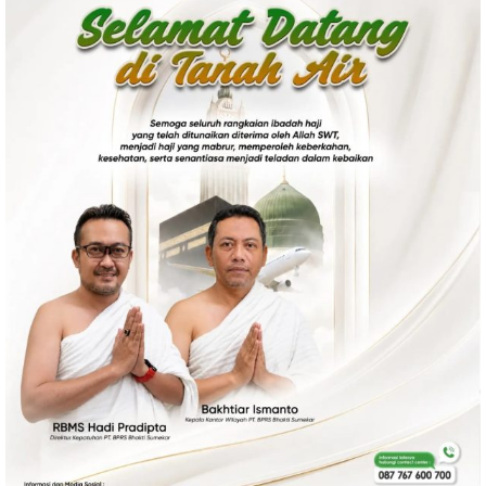
Politik
Gaya Hidup
Kesehatan
Kuliner
Otomotif
Iptek
Pendidikan
Ilmiah
Teknologi
SosBud
Sosial
Budaya
Wisata