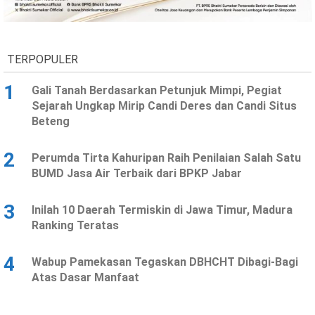
Ekonomi
Olahraga
Indeks
Birokrasi
TERPOPULER
1
Gali Tanah Berdasarkan Petunjuk Mimpi, Pegiat
Sejarah Ungkap Mirip Candi Deres dan Candi Situs
Beteng
2
Perumda Tirta Kahuripan Raih Penilaian Salah Satu
BUMD Jasa Air Terbaik dari BPKP Jabar
3
Inilah 10 Daerah Termiskin di Jawa Timur, Madura
©
Ranking Teratas
Copyright
2026
News
Indonesia
4
Wabup Pamekasan Tegaskan DBHCHT Dibagi-Bagi
.
Atas Dasar Manfaat
All
Right
Reserve