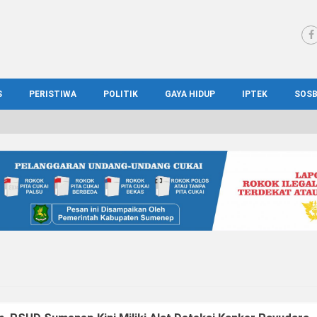
S
PERISTIWA
POLITIK
GAYA HIDUP
IPTEK
SOS
WS MADURA
HUKUM
KESEHATAN
PENDIDIKAN
SOS
IONAL
KRIMINAL
KULINER
ILMIAH
BUD
IONAL
KORUPSI
OTOMOTIF
TEKNOLOGI
WIS