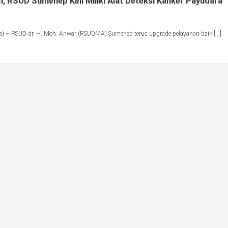
, RSUD Sumenep Kini Miliki Alat Deteksi Kanker Payudara
) – RSUD dr. H. Moh. Anwar (RSUDMA) Sumenep terus upgrade pelayanan baik […]