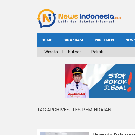
HOME
BIROKRASI
PARLEMEN
NEW
NE
Wisata
Kuliner
Politik
INDEKS
BIROKRASI
REG
NAS
TAG ARCHIVES:
TES PEMINDAIAN