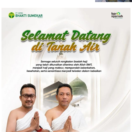
Politik
Gaya Hidup
Kesehatan
Kuliner
Otomotif
Iptek
Pendidikan
Ilmiah
Teknologi
SosBud
Sosial
Budaya
Wisata