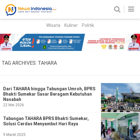
Wisata
Kuliner
Politik
HOME
Birokrasi
Parlemen
News
TAG ARCHIVES:
TAHARA
News Madura
Regional
Nasional
Dari TAHARA hingga Tabungan Umroh, BPRS
Bhakti Sumekar Sasar Beragam Kebutuhan
Peristiwa
Nasabah
22 Mei 2026
Hukum
Kriminal
Tabungan TAHARA BPRS Bhakti Sumekar,
Solusi Cerdas Menyambut Hari Raya
Korupsi
9 Maret 2025