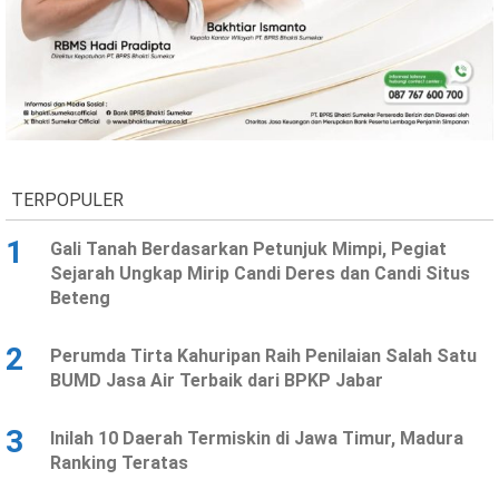
Ekonomi
Olahraga
Indeks
Birokrasi
TERPOPULER
1
Gali Tanah Berdasarkan Petunjuk Mimpi, Pegiat
Sejarah Ungkap Mirip Candi Deres dan Candi Situs
Beteng
©
2
Perumda Tirta Kahuripan Raih Penilaian Salah Satu
Copyright
2026
BUMD Jasa Air Terbaik dari BPKP Jabar
News
Indonesia
.
3
Inilah 10 Daerah Termiskin di Jawa Timur, Madura
All
Right
Ranking Teratas
Reserve