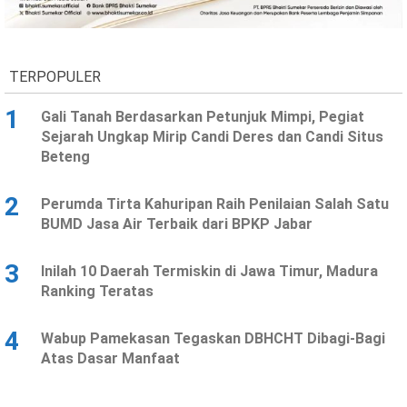
Ekonomi
Olahraga
Indeks
Birokrasi
TERPOPULER
1
Gali Tanah Berdasarkan Petunjuk Mimpi, Pegiat
Sejarah Ungkap Mirip Candi Deres dan Candi Situs
Beteng
2
Perumda Tirta Kahuripan Raih Penilaian Salah Satu
BUMD Jasa Air Terbaik dari BPKP Jabar
3
Inilah 10 Daerah Termiskin di Jawa Timur, Madura
©
Ranking Teratas
Copyright
2026
News
Indonesia
4
Wabup Pamekasan Tegaskan DBHCHT Dibagi-Bagi
.
Atas Dasar Manfaat
All
Right
Reserve