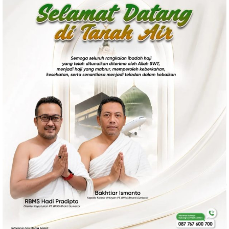
Politik
Gaya Hidup
Kesehatan
Kuliner
Otomotif
Iptek
Pendidikan
Ilmiah
Teknologi
SosBud
Sosial
Budaya
Wisata