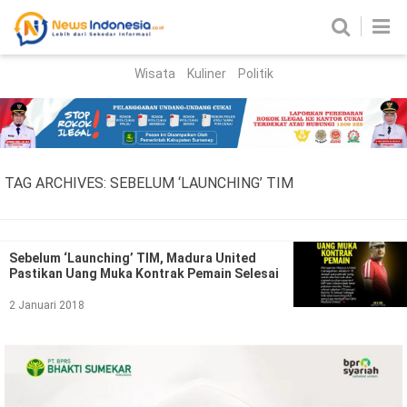
Wisata
Kuliner
Politik
HOME
Birokrasi
Parlemen
News
TAG ARCHIVES:
SEBELUM ‘LAUNCHING’ TIM
News Madura
Regional
Nasional
Sebelum ‘Launching’ TIM, Madura United
Pastikan Uang Muka Kontrak Pemain Selesai
Peristiwa
2 Januari 2018
Hukum
Kriminal
Korupsi