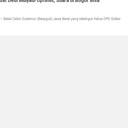
at Dedi Mulyadi Optimis, Suara di Bogor Bisa
– Bakal Calon Gubernur (Bacagub) Jawa Barat yang sekaligus Ketua DPD Golkar