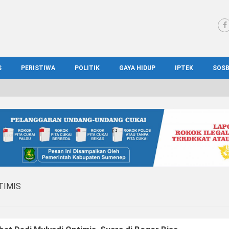
S
PERISTIWA
POLITIK
GAYA HIDUP
IPTEK
SOS
WS MADURA
HUKUM
KESEHATAN
PENDIDIKAN
SOS
IONAL
KRIMINAL
KULINER
ILMIAH
BUD
IONAL
KORUPSI
OTOMOTIF
TEKNOLOGI
WIS
TIMIS