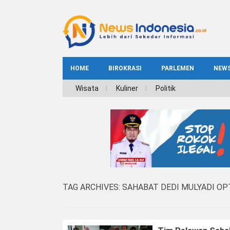
HOME
BIROKRASI
PARLEMEN
NEW
NE
Wisata
Kuliner
Politik
INDEKS
BIROKRASI
REG
NAS
TAG ARCHIVES:
SAHABAT DEDI MULYADI OP