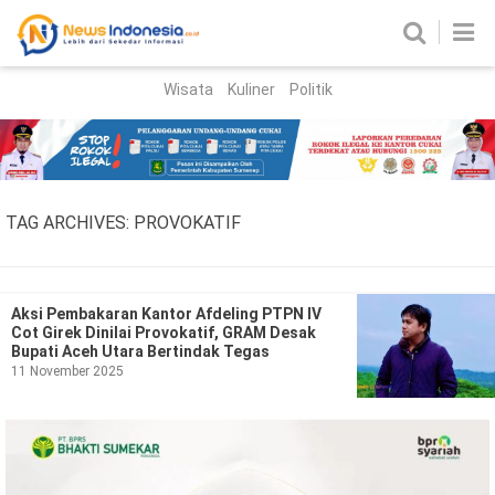
Wisata
Kuliner
Politik
HOME
Birokrasi
Parlemen
News
TAG ARCHIVES:
PROVOKATIF
News Madura
Regional
Nasional
Aksi Pembakaran Kantor Afdeling PTPN IV
Cot Girek Dinilai Provokatif, GRAM Desak
Peristiwa
Bupati Aceh Utara Bertindak Tegas
11 November 2025
Hukum
Kriminal
Korupsi