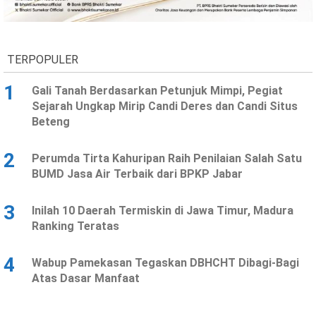
Ekonomi
Olahraga
Indeks
Birokrasi
TERPOPULER
1
Gali Tanah Berdasarkan Petunjuk Mimpi, Pegiat
Sejarah Ungkap Mirip Candi Deres dan Candi Situs
Beteng
2
Perumda Tirta Kahuripan Raih Penilaian Salah Satu
BUMD Jasa Air Terbaik dari BPKP Jabar
3
Inilah 10 Daerah Termiskin di Jawa Timur, Madura
©
Ranking Teratas
Copyright
2026
News
Indonesia
4
Wabup Pamekasan Tegaskan DBHCHT Dibagi-Bagi
.
Atas Dasar Manfaat
All
Right
Reserve