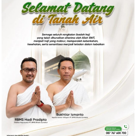
Politik
Gaya Hidup
Kesehatan
Kuliner
Otomotif
Iptek
Pendidikan
Ilmiah
Teknologi
SosBud
Sosial
Budaya
Wisata