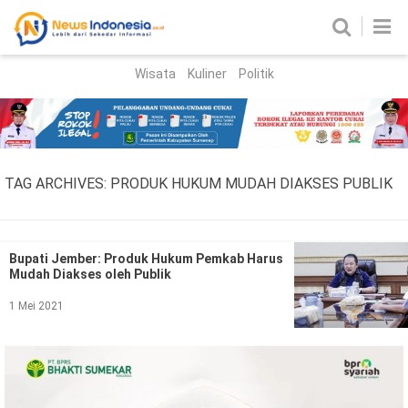
Wisata
Kuliner
Politik
HOME
Birokrasi
Parlemen
News
TAG ARCHIVES:
PRODUK HUKUM MUDAH DIAKSES PUBLIK
News Madura
Regional
Nasional
Bupati Jember: Produk Hukum Pemkab Harus
Mudah Diakses oleh Publik
Peristiwa
1 Mei 2021
Hukum
Kriminal
Korupsi