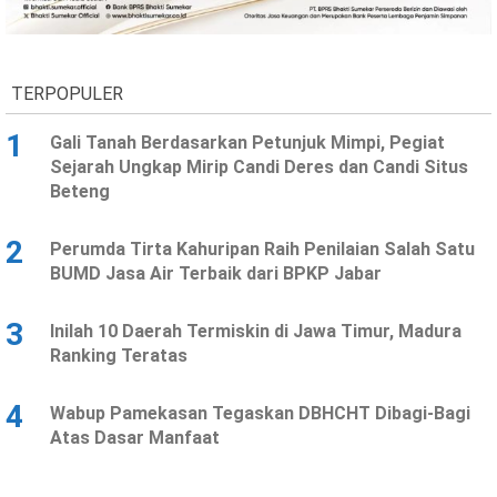
Ekonomi
Olahraga
Indeks
Birokrasi
TERPOPULER
1
Gali Tanah Berdasarkan Petunjuk Mimpi, Pegiat
Sejarah Ungkap Mirip Candi Deres dan Candi Situs
Beteng
2
Perumda Tirta Kahuripan Raih Penilaian Salah Satu
BUMD Jasa Air Terbaik dari BPKP Jabar
3
Inilah 10 Daerah Termiskin di Jawa Timur, Madura
©
Ranking Teratas
Copyright
2026
News
Indonesia
4
Wabup Pamekasan Tegaskan DBHCHT Dibagi-Bagi
.
Atas Dasar Manfaat
All
Right
Reserve