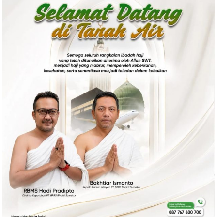
Politik
Gaya Hidup
Kesehatan
Kuliner
Otomotif
Iptek
Pendidikan
Ilmiah
Teknologi
SosBud
Sosial
Budaya
Wisata