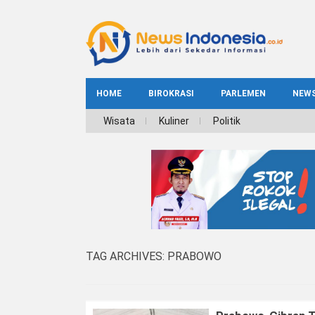
HOME
BIROKRASI
PARLEMEN
NEW
NE
Wisata
Kuliner
Politik
INDEKS
BIROKRASI
REG
NAS
TAG ARCHIVES:
PRABOWO