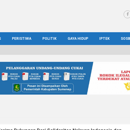
S
PERISTIWA
POLITIK
GAYA HIDUP
IPTEK
SOS
WS MADURA
HUKUM
KESEHATAN
PENDIDIKAN
SOS
IONAL
KRIMINAL
KULINER
ILMIAH
BUD
IONAL
KORUPSI
OTOMOTIF
TEKNOLOGI
WIS