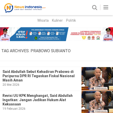
Wisata
Kuliner
Politik
HOME
Birokrasi
Parlemen
News
TAG ARCHIVES:
PRABOWO SUBIANTO
News Madura
Regional
Nasional
Said Abdullah Sebut Kehadiran Prabowo di
Paripurna DPR RI Tegaskan Fiskal Nasional
Peristiwa
Masih Aman
20 Mei 2026
Hukum
Kriminal
Revisi UU KPK Menghangat, Said Abdullah
Ingatkan: Jangan Jadikan Hukum Alat
Korupsi
Kekuasaan
19 Februari 2026