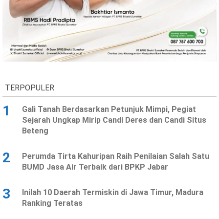
Ekonomi
Olahraga
Indeks
Birokrasi
TERPOPULER
1
Gali Tanah Berdasarkan Petunjuk Mimpi, Pegiat
Sejarah Ungkap Mirip Candi Deres dan Candi Situs
Beteng
©
2
Perumda Tirta Kahuripan Raih Penilaian Salah Satu
Copyright
2026
BUMD Jasa Air Terbaik dari BPKP Jabar
News
Indonesia
.
3
Inilah 10 Daerah Termiskin di Jawa Timur, Madura
All
Right
Ranking Teratas
Reserve