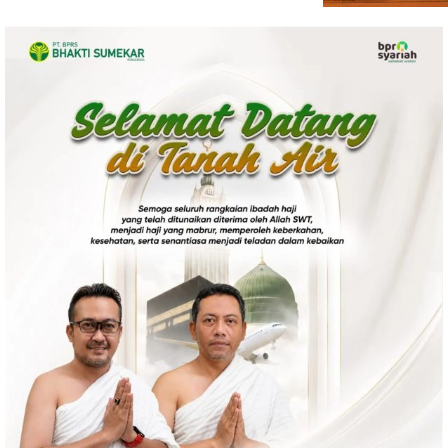
Politik
Gaya Hidup
Kesehatan
Kuliner
Otomotif
Iptek
Pendidikan
Ilmiah
Teknologi
SosBud
Sosial
Budaya
Wisata