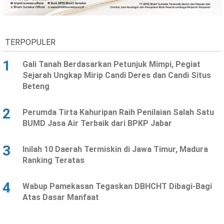
Ekonomi
Olahraga
Indeks
Birokrasi
TERPOPULER
1
Gali Tanah Berdasarkan Petunjuk Mimpi, Pegiat
Sejarah Ungkap Mirip Candi Deres dan Candi Situs
Beteng
2
Perumda Tirta Kahuripan Raih Penilaian Salah Satu
BUMD Jasa Air Terbaik dari BPKP Jabar
3
Inilah 10 Daerah Termiskin di Jawa Timur, Madura
©
Ranking Teratas
Copyright
2026
News
Indonesia
4
Wabup Pamekasan Tegaskan DBHCHT Dibagi-Bagi
.
Atas Dasar Manfaat
All
Right
Reserve