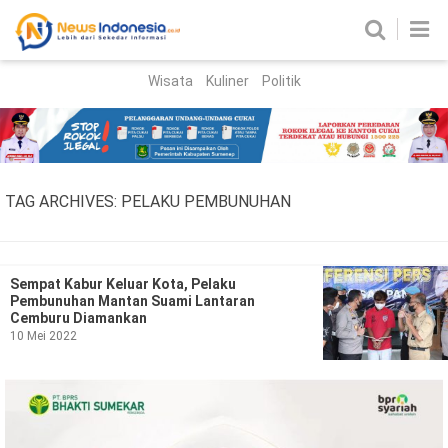
Wisata
Kuliner
Politik
HOME
Birokrasi
Parlemen
News
TAG ARCHIVES:
PELAKU PEMBUNUHAN
News Madura
Regional
Nasional
Sempat Kabur Keluar Kota, Pelaku
Pembunuhan Mantan Suami Lantaran
Peristiwa
Cemburu Diamankan
10 Mei 2022
Hukum
Kriminal
Korupsi