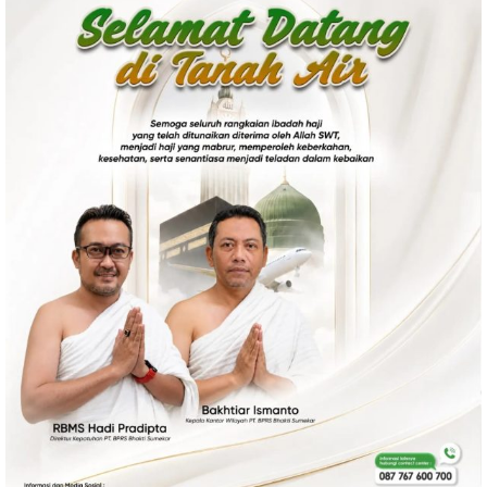
Politik
Gaya Hidup
Kesehatan
Kuliner
Otomotif
Iptek
Pendidikan
Ilmiah
Teknologi
SosBud
Sosial
Budaya
Wisata