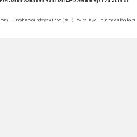
RKIH Jatim Salurkan Bantuan APD Senilai Rp 120 Juta di
ia) – Rumah Kreasi Indonesia Hebat (RKIH) Provinsi Jawa Timur, melakukan bakti