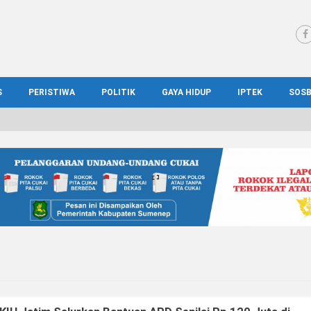
S
PERISTIWA
POLITIK
GAYA HIDUP
IPTEK
SOS
WS MADURA
HUKUM
KESEHATAN
PENDIDIKAN
SOS
IONAL
KRIMINAL
KULINER
ILMIAH
BUD
IONAL
KORUPSI
OTOMOTIF
TEKNOLOGI
WIS