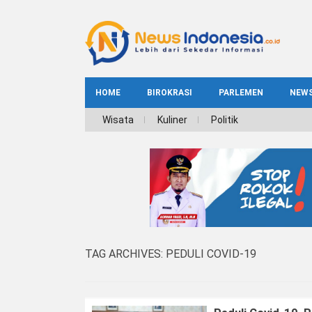
HOME
BIROKRASI
PARLEMEN
NEW
NE
Wisata
Kuliner
Politik
INDEKS
BIROKRASI
REG
NAS
TAG ARCHIVES:
PEDULI COVID-19