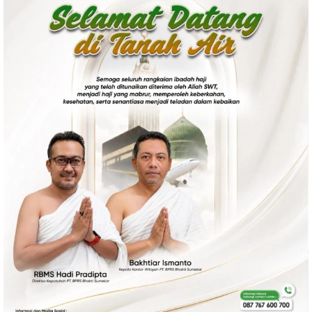
Politik
Gaya Hidup
Kesehatan
Kuliner
Otomotif
Iptek
Pendidikan
Ilmiah
Teknologi
SosBud
Sosial
Budaya
Wisata