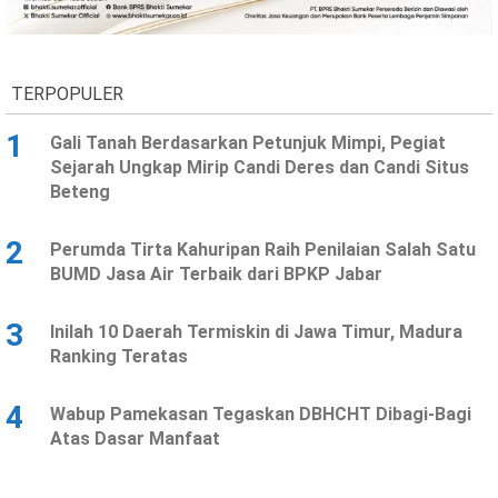
Ekonomi
Olahraga
Indeks
Birokrasi
TERPOPULER
1
Gali Tanah Berdasarkan Petunjuk Mimpi, Pegiat
Sejarah Ungkap Mirip Candi Deres dan Candi Situs
Beteng
2
Perumda Tirta Kahuripan Raih Penilaian Salah Satu
BUMD Jasa Air Terbaik dari BPKP Jabar
3
Inilah 10 Daerah Termiskin di Jawa Timur, Madura
©
Ranking Teratas
Copyright
2026
News
Indonesia
4
Wabup Pamekasan Tegaskan DBHCHT Dibagi-Bagi
.
Atas Dasar Manfaat
All
Right
Reserve