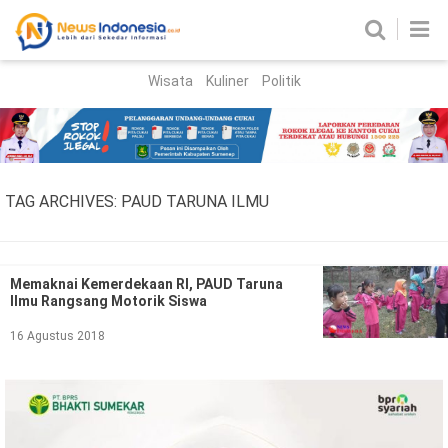
Wisata
Kuliner
Politik
HOME
Birokrasi
Parlemen
News
TAG ARCHIVES:
PAUD TARUNA ILMU
News Madura
Regional
Nasional
Memaknai Kemerdekaan RI, PAUD Taruna
Ilmu Rangsang Motorik Siswa
Peristiwa
16 Agustus 2018
Hukum
Kriminal
Korupsi