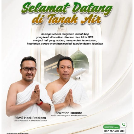
Politik
Gaya Hidup
Kesehatan
Kuliner
Otomotif
Iptek
Pendidikan
Ilmiah
Teknologi
SosBud
Sosial
Budaya
Wisata