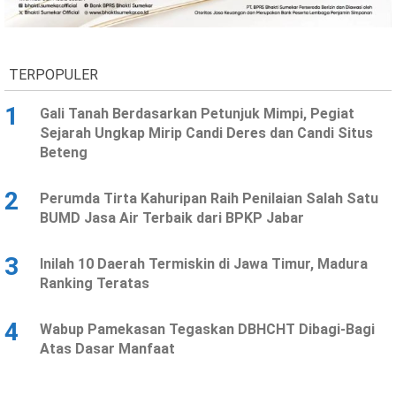
Ekonomi
Olahraga
Indeks
Birokrasi
TERPOPULER
1
Gali Tanah Berdasarkan Petunjuk Mimpi, Pegiat
Sejarah Ungkap Mirip Candi Deres dan Candi Situs
Beteng
2
Perumda Tirta Kahuripan Raih Penilaian Salah Satu
BUMD Jasa Air Terbaik dari BPKP Jabar
3
Inilah 10 Daerah Termiskin di Jawa Timur, Madura
©
Ranking Teratas
Copyright
2026
News
Indonesia
4
Wabup Pamekasan Tegaskan DBHCHT Dibagi-Bagi
.
Atas Dasar Manfaat
All
Right
Reserve