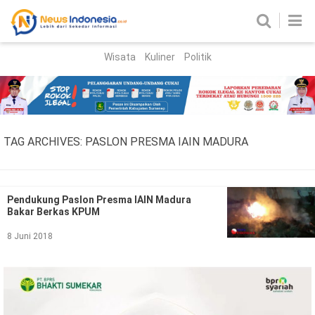
Wisata
Kuliner
Politik
HOME
Birokrasi
Parlemen
News
TAG ARCHIVES:
PASLON PRESMA IAIN MADURA
News Madura
Regional
Nasional
Pendukung Paslon Presma IAIN Madura
Bakar Berkas KPUM
Peristiwa
8 Juni 2018
Hukum
Kriminal
Korupsi