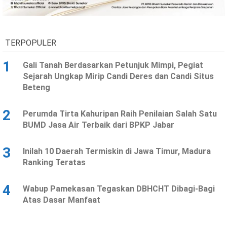
Ekonomi
Olahraga
Indeks
Birokrasi
TERPOPULER
1
Gali Tanah Berdasarkan Petunjuk Mimpi, Pegiat
Sejarah Ungkap Mirip Candi Deres dan Candi Situs
Beteng
2
Perumda Tirta Kahuripan Raih Penilaian Salah Satu
BUMD Jasa Air Terbaik dari BPKP Jabar
3
Inilah 10 Daerah Termiskin di Jawa Timur, Madura
©
Ranking Teratas
Copyright
2026
News
Indonesia
4
Wabup Pamekasan Tegaskan DBHCHT Dibagi-Bagi
.
Atas Dasar Manfaat
All
Right
Reserve