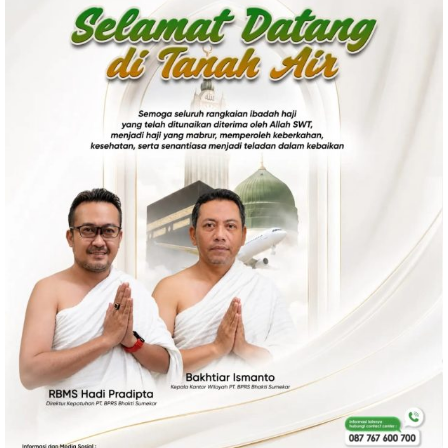
Politik
Gaya Hidup
Kesehatan
Kuliner
Otomotif
Iptek
Pendidikan
Ilmiah
Teknologi
SosBud
Sosial
Budaya
Wisata