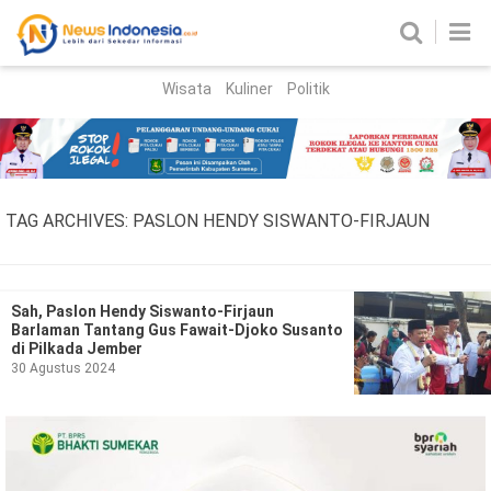
Wisata
Kuliner
Politik
HOME
Birokrasi
Parlemen
News
TAG ARCHIVES:
PASLON HENDY SISWANTO-FIRJAUN
News Madura
Regional
Nasional
Sah, Paslon Hendy Siswanto-Firjaun
Barlaman Tantang Gus Fawait-Djoko Susanto
Peristiwa
di Pilkada Jember
30 Agustus 2024
Hukum
Kriminal
Korupsi