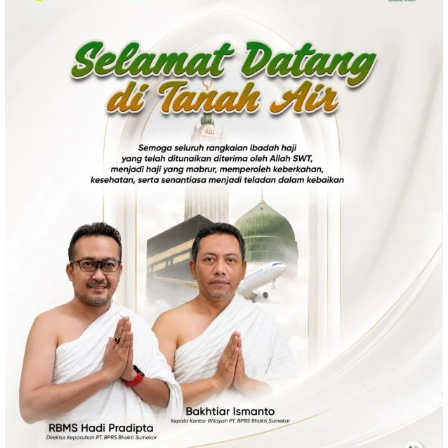
Politik
Gaya Hidup
Kesehatan
Kuliner
Otomotif
Iptek
Pendidikan
Ilmiah
Teknologi
SosBud
Sosial
Budaya
Wisata