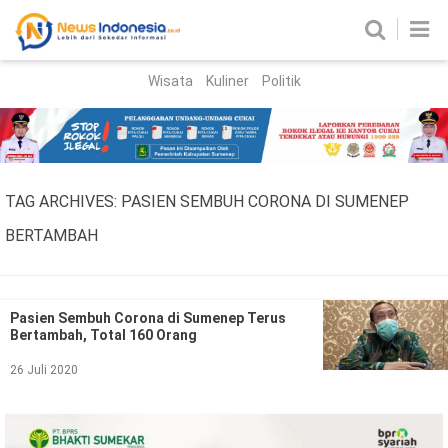
Wisata
Kuliner
Politik
HOME
Birokrasi
Parlemen
News
TAG ARCHIVES:
PASIEN SEMBUH CORONA DI SUMENEP
News Madura
Regional
BERTAMBAH
Nasional
Peristiwa
Pasien Sembuh Corona di Sumenep Terus
Bertambah, Total 160 Orang
Hukum
Kriminal
26 Juli 2020
Korupsi