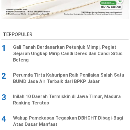
Ekonomi
Olahraga
Indeks
Birokrasi
TERPOPULER
1
Gali Tanah Berdasarkan Petunjuk Mimpi, Pegiat
Sejarah Ungkap Mirip Candi Deres dan Candi Situs
Beteng
2
Perumda Tirta Kahuripan Raih Penilaian Salah Satu
BUMD Jasa Air Terbaik dari BPKP Jabar
©
Copyright
3
Inilah 10 Daerah Termiskin di Jawa Timur, Madura
2026
News
Ranking Teratas
Indonesia
.
All
4
Wabup Pamekasan Tegaskan DBHCHT Dibagi-Bagi
Right
Reserve
Atas Dasar Manfaat