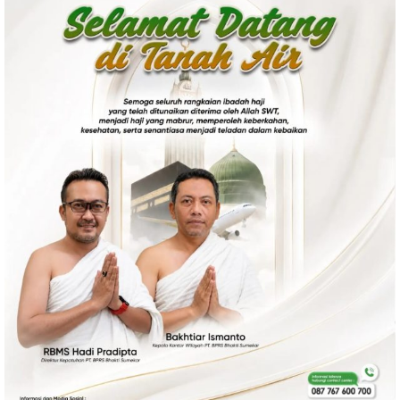
Politik
Gaya Hidup
Kesehatan
Kuliner
Otomotif
Iptek
Pendidikan
Ilmiah
Teknologi
SosBud
Sosial
Budaya
Wisata