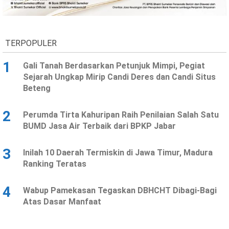
Ekonomi
Olahraga
Indeks
Birokrasi
TERPOPULER
1
Gali Tanah Berdasarkan Petunjuk Mimpi, Pegiat
Sejarah Ungkap Mirip Candi Deres dan Candi Situs
Beteng
2
Perumda Tirta Kahuripan Raih Penilaian Salah Satu
BUMD Jasa Air Terbaik dari BPKP Jabar
3
Inilah 10 Daerah Termiskin di Jawa Timur, Madura
©
Ranking Teratas
Copyright
2026
News
Indonesia
4
Wabup Pamekasan Tegaskan DBHCHT Dibagi-Bagi
.
Atas Dasar Manfaat
All
Right
Reserve