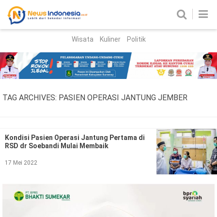
Wisata
Kuliner
Politik
HOME
Birokrasi
Parlemen
News
TAG ARCHIVES:
PASIEN OPERASI JANTUNG JEMBER
News Madura
Regional
Nasional
Kondisi Pasien Operasi Jantung Pertama di
RSD dr Soebandi Mulai Membaik
Peristiwa
17 Mei 2022
Hukum
Kriminal
Korupsi