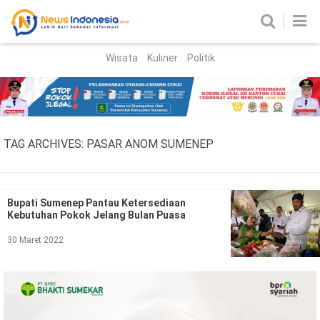
Wisata
Kuliner
Politik
HOME
Birokrasi
Parlemen
News
TAG ARCHIVES:
PASAR ANOM SUMENEP
News Madura
Regional
Nasional
Bupati Sumenep Pantau Ketersediaan
Kebutuhan Pokok Jelang Bulan Puasa
Peristiwa
30 Maret 2022
Hukum
Kriminal
Korupsi