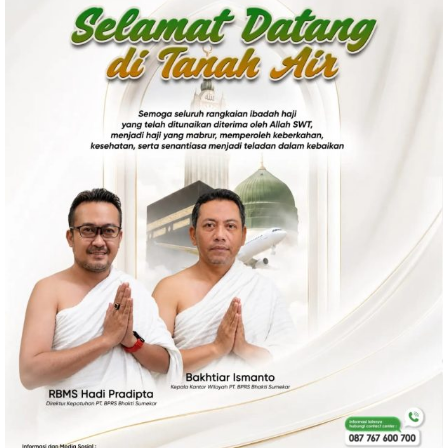
Politik
Gaya Hidup
Kesehatan
Kuliner
Otomotif
Iptek
Pendidikan
Ilmiah
Teknologi
SosBud
Sosial
Budaya
Wisata