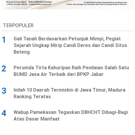
Ekonomi
Olahraga
Indeks
Birokrasi
TERPOPULER
1
Gali Tanah Berdasarkan Petunjuk Mimpi, Pegiat
Sejarah Ungkap Mirip Candi Deres dan Candi Situs
Beteng
2
Perumda Tirta Kahuripan Raih Penilaian Salah Satu
BUMD Jasa Air Terbaik dari BPKP Jabar
3
Inilah 10 Daerah Termiskin di Jawa Timur, Madura
©
Ranking Teratas
Copyright
2026
News
Indonesia
4
Wabup Pamekasan Tegaskan DBHCHT Dibagi-Bagi
.
Atas Dasar Manfaat
All
Right
Reserve