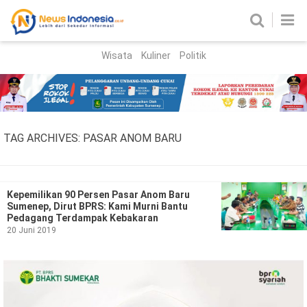
Wisata
Kuliner
Politik
HOME
Birokrasi
Parlemen
News
TAG ARCHIVES:
PASAR ANOM BARU
News Madura
Regional
Nasional
Kepemilikan 90 Persen Pasar Anom Baru
Sumenep, Dirut BPRS: Kami Murni Bantu
Peristiwa
Pedagang Terdampak Kebakaran
20 Juni 2019
Hukum
Kriminal
Korupsi