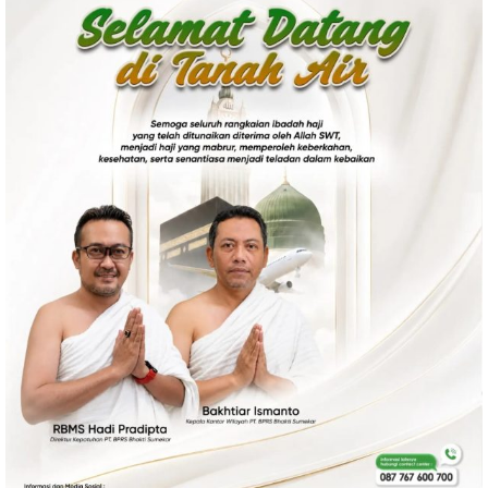
Politik
Gaya Hidup
Kesehatan
Kuliner
Otomotif
Iptek
Pendidikan
Ilmiah
Teknologi
SosBud
Sosial
Budaya
Wisata