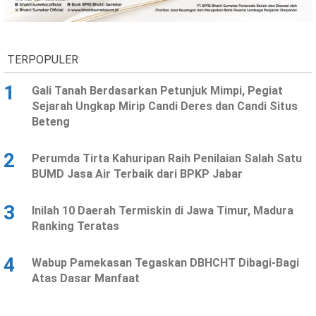
Ekonomi
Olahraga
Indeks
Birokrasi
TERPOPULER
1
Gali Tanah Berdasarkan Petunjuk Mimpi, Pegiat
Sejarah Ungkap Mirip Candi Deres dan Candi Situs
Beteng
2
Perumda Tirta Kahuripan Raih Penilaian Salah Satu
BUMD Jasa Air Terbaik dari BPKP Jabar
3
Inilah 10 Daerah Termiskin di Jawa Timur, Madura
©
Ranking Teratas
Copyright
2026
News
Indonesia
4
Wabup Pamekasan Tegaskan DBHCHT Dibagi-Bagi
.
Atas Dasar Manfaat
All
Right
Reserve