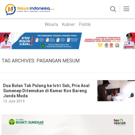
Wisata
Kuliner
Politik
HOME
Birokrasi
Parlemen
News
TAG ARCHIVES:
PASANGAN MESUM
News Madura
Regional
Nasional
Dua Bulan Tak Pulang ke Istri Sah, Pria Asal
Sumenep Ditemukan di Kamar Kos Bareng
Peristiwa
Janda Muda
15 Juni 2019
Hukum
Kriminal
Korupsi