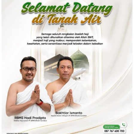
Politik
Gaya Hidup
Kesehatan
Kuliner
Otomotif
Iptek
Pendidikan
Ilmiah
Teknologi
SosBud
Sosial
Budaya
Wisata