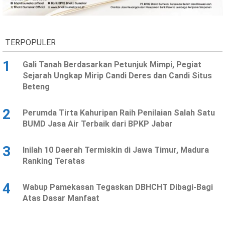
Ekonomi
Olahraga
Indeks
Birokrasi
TERPOPULER
1
Gali Tanah Berdasarkan Petunjuk Mimpi, Pegiat
Sejarah Ungkap Mirip Candi Deres dan Candi Situs
Beteng
2
Perumda Tirta Kahuripan Raih Penilaian Salah Satu
BUMD Jasa Air Terbaik dari BPKP Jabar
3
Inilah 10 Daerah Termiskin di Jawa Timur, Madura
©
Ranking Teratas
Copyright
2026
News
Indonesia
4
Wabup Pamekasan Tegaskan DBHCHT Dibagi-Bagi
.
Atas Dasar Manfaat
All
Right
Reserve