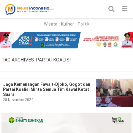
Wisata
Kuliner
Politik
HOME
Birokrasi
Parlemen
News
TAG ARCHIVES:
PARTAI KOALISI
News Madura
Regional
Nasional
Jaga Kemenangan Fawait-Djoko, Gogot dan
Partai Koalisi Minta Semua Tim Kawal Ketat
Peristiwa
Suara
28 November 2024
Hukum
Kriminal
Korupsi