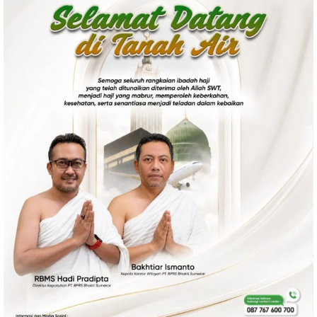
Politik
Gaya Hidup
Kesehatan
Kuliner
Otomotif
Iptek
Pendidikan
Ilmiah
Teknologi
SosBud
Sosial
Budaya
Wisata