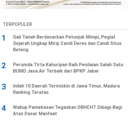
Ekonomi
Olahraga
Indeks
Birokrasi
TERPOPULER
1
Gali Tanah Berdasarkan Petunjuk Mimpi, Pegiat
Sejarah Ungkap Mirip Candi Deres dan Candi Situs
Beteng
2
Perumda Tirta Kahuripan Raih Penilaian Salah Satu
BUMD Jasa Air Terbaik dari BPKP Jabar
3
Inilah 10 Daerah Termiskin di Jawa Timur, Madura
©
Ranking Teratas
Copyright
2026
News
Indonesia
4
Wabup Pamekasan Tegaskan DBHCHT Dibagi-Bagi
.
Atas Dasar Manfaat
All
Right
Reserve