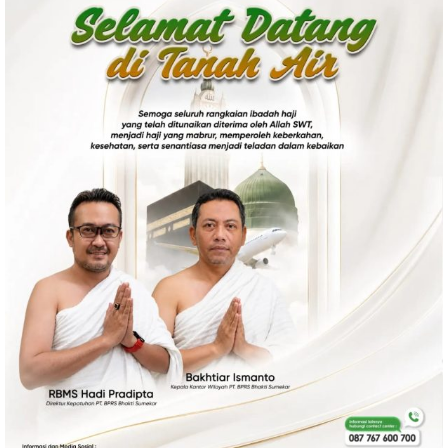
Politik
Gaya Hidup
Kesehatan
Kuliner
Otomotif
Iptek
Pendidikan
Ilmiah
Teknologi
SosBud
Sosial
Budaya
Wisata