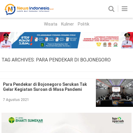
Wisata
Kuliner
Politik
HOME
Birokrasi
Parlemen
News
TAG ARCHIVES:
PARA PENDEKAR DI BOJONEGORO
News Madura
Regional
Nasional
Para Pendekar di Bojonegoro Serukan Tak
Gelar Kegiatan Suroan di Masa Pandemi
Peristiwa
7 Agustus 2021
Hukum
Kriminal
Korupsi