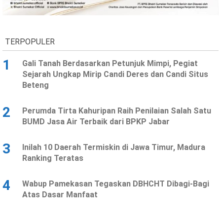
Ekonomi
Olahraga
Indeks
Birokrasi
TERPOPULER
1
Gali Tanah Berdasarkan Petunjuk Mimpi, Pegiat
Sejarah Ungkap Mirip Candi Deres dan Candi Situs
Beteng
2
Perumda Tirta Kahuripan Raih Penilaian Salah Satu
BUMD Jasa Air Terbaik dari BPKP Jabar
3
Inilah 10 Daerah Termiskin di Jawa Timur, Madura
©
Ranking Teratas
Copyright
2026
News
Indonesia
4
Wabup Pamekasan Tegaskan DBHCHT Dibagi-Bagi
.
Atas Dasar Manfaat
All
Right
Reserve