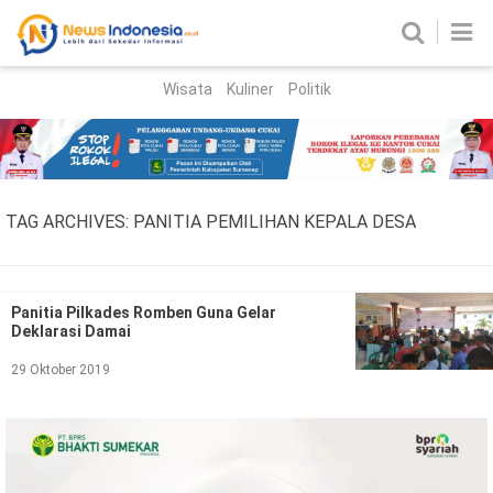
Wisata
Kuliner
Politik
HOME
Birokrasi
Parlemen
News
TAG ARCHIVES:
PANITIA PEMILIHAN KEPALA DESA
News Madura
Regional
Nasional
Panitia Pilkades Romben Guna Gelar
Deklarasi Damai
Peristiwa
29 Oktober 2019
Hukum
Kriminal
Korupsi