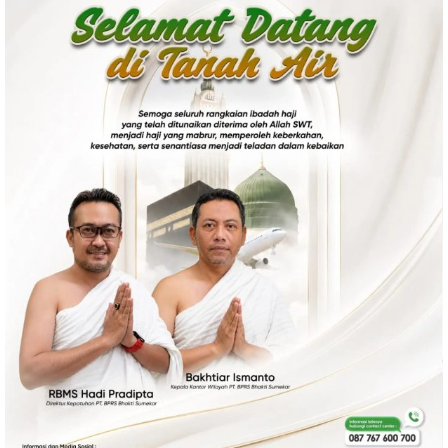
Politik
Gaya Hidup
Kesehatan
Kuliner
Otomotif
Iptek
Pendidikan
Ilmiah
Teknologi
SosBud
Sosial
Budaya
Wisata