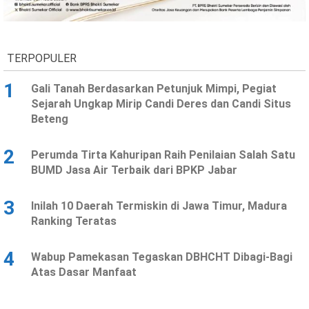
Ekonomi
Olahraga
Indeks
Birokrasi
TERPOPULER
1
Gali Tanah Berdasarkan Petunjuk Mimpi, Pegiat
Sejarah Ungkap Mirip Candi Deres dan Candi Situs
Beteng
2
Perumda Tirta Kahuripan Raih Penilaian Salah Satu
BUMD Jasa Air Terbaik dari BPKP Jabar
3
Inilah 10 Daerah Termiskin di Jawa Timur, Madura
©
Ranking Teratas
Copyright
2026
News
Indonesia
4
Wabup Pamekasan Tegaskan DBHCHT Dibagi-Bagi
.
Atas Dasar Manfaat
All
Right
Reserve