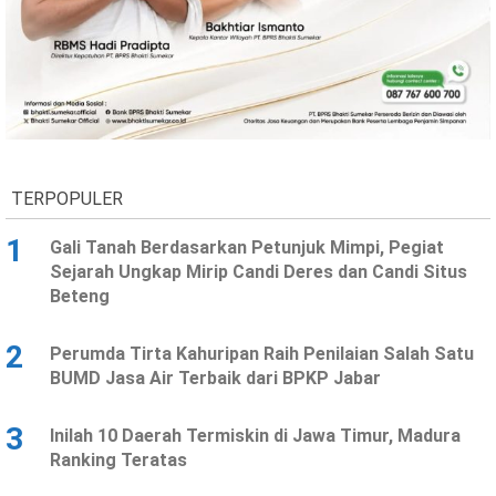
Ekonomi
Olahraga
Indeks
Birokrasi
TERPOPULER
1
Gali Tanah Berdasarkan Petunjuk Mimpi, Pegiat
Sejarah Ungkap Mirip Candi Deres dan Candi Situs
Beteng
©
2
Perumda Tirta Kahuripan Raih Penilaian Salah Satu
Copyright
2026
BUMD Jasa Air Terbaik dari BPKP Jabar
News
Indonesia
.
3
Inilah 10 Daerah Termiskin di Jawa Timur, Madura
All
Right
Ranking Teratas
Reserve