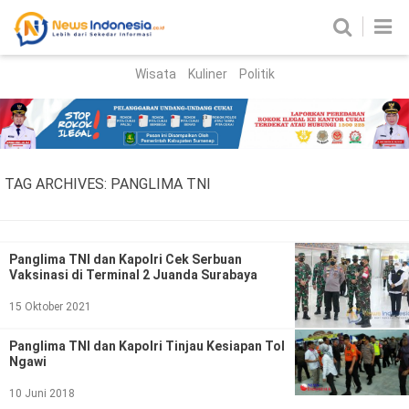
Wisata
Kuliner
Politik
HOME
Birokrasi
Parlemen
News
TAG ARCHIVES:
PANGLIMA TNI
News Madura
Regional
Nasional
Panglima TNI dan Kapolri Cek Serbuan
Vaksinasi di Terminal 2 Juanda Surabaya
Peristiwa
15 Oktober 2021
Hukum
Kriminal
Panglima TNI dan Kapolri Tinjau Kesiapan Tol
Ngawi
Korupsi
10 Juni 2018