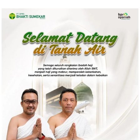
Politik
Gaya Hidup
Kesehatan
Kuliner
Otomotif
Iptek
Pendidikan
Ilmiah
Teknologi
SosBud
Sosial
Budaya
Wisata