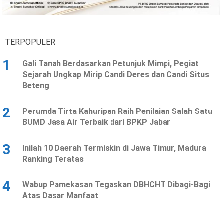
Ekonomi
Olahraga
Indeks
Birokrasi
TERPOPULER
1
Gali Tanah Berdasarkan Petunjuk Mimpi, Pegiat
Sejarah Ungkap Mirip Candi Deres dan Candi Situs
Beteng
2
Perumda Tirta Kahuripan Raih Penilaian Salah Satu
BUMD Jasa Air Terbaik dari BPKP Jabar
3
Inilah 10 Daerah Termiskin di Jawa Timur, Madura
©
Ranking Teratas
Copyright
2026
News
Indonesia
4
Wabup Pamekasan Tegaskan DBHCHT Dibagi-Bagi
.
Atas Dasar Manfaat
All
Right
Reserve