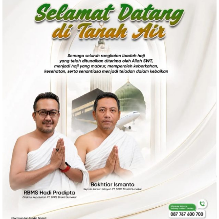
Politik
Gaya Hidup
Kesehatan
Kuliner
Otomotif
Iptek
Pendidikan
Ilmiah
Teknologi
SosBud
Sosial
Budaya
Wisata