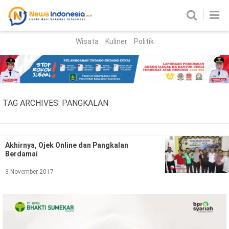
Wisata
Kuliner
Politik
HOME
Birokrasi
Parlemen
News
TAG ARCHIVES:
PANGKALAN
News Madura
Regional
Nasional
Akhirnya, Ojek Online dan Pangkalan
Berdamai
Peristiwa
3 November 2017
Hukum
Kriminal
Korupsi