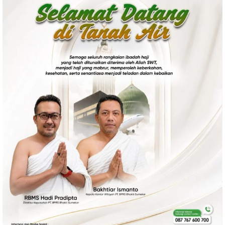
Politik
Gaya Hidup
Kesehatan
Kuliner
Otomotif
Iptek
Pendidikan
Ilmiah
Teknologi
SosBud
Sosial
Budaya
Wisata