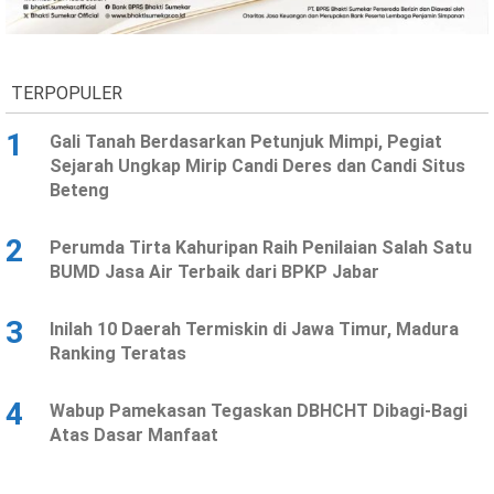
Ekonomi
Olahraga
Indeks
Birokrasi
TERPOPULER
1
Gali Tanah Berdasarkan Petunjuk Mimpi, Pegiat
Sejarah Ungkap Mirip Candi Deres dan Candi Situs
Beteng
2
Perumda Tirta Kahuripan Raih Penilaian Salah Satu
BUMD Jasa Air Terbaik dari BPKP Jabar
3
Inilah 10 Daerah Termiskin di Jawa Timur, Madura
©
Ranking Teratas
Copyright
2026
News
Indonesia
4
Wabup Pamekasan Tegaskan DBHCHT Dibagi-Bagi
.
Atas Dasar Manfaat
All
Right
Reserve