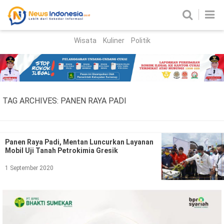
Wisata
Kuliner
Politik
HOME
Birokrasi
Parlemen
News
TAG ARCHIVES:
PANEN RAYA PADI
News Madura
Regional
Nasional
Panen Raya Padi, Mentan Luncurkan Layanan
Mobil Uji Tanah Petrokimia Gresik
Peristiwa
1 September 2020
Hukum
Kriminal
Korupsi