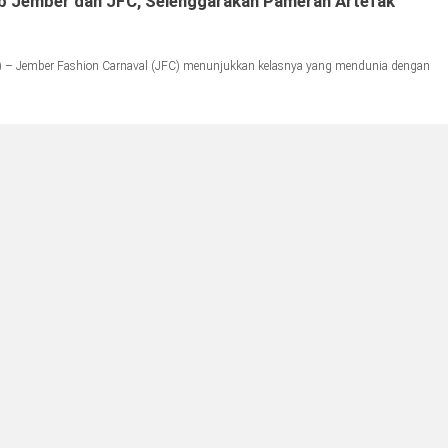
b Jember dan JFC, Selenggarakan Pameran Artefak
 – Jember Fashion Carnaval (JFC) menunjukkan kelasnya yang mendunia dengan