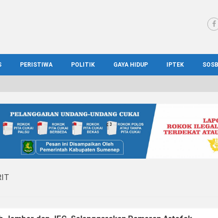
S
PERISTIWA
POLITIK
GAYA HIDUP
IPTEK
SOS
WS MADURA
HUKUM
KESEHATAN
PENDIDIKAN
SOS
IONAL
KRIMINAL
KULINER
ILMIAH
BUD
IONAL
KORUPSI
OTOMOTIF
TEKNOLOGI
WIS
IT