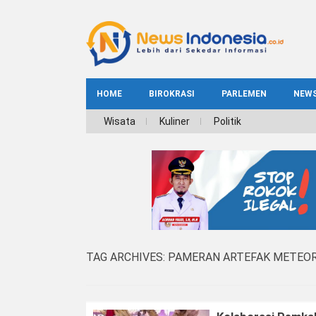
HOME
BIROKRASI
PARLEMEN
NEW
NE
Wisata
Kuliner
Politik
INDEKS
BIROKRASI
REG
NAS
TAG ARCHIVES:
PAMERAN ARTEFAK METEOR