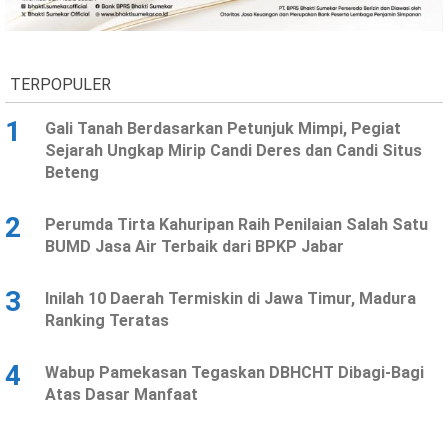
Ekonomi
Olahraga
Indeks
Birokrasi
TERPOPULER
1
Gali Tanah Berdasarkan Petunjuk Mimpi, Pegiat
Sejarah Ungkap Mirip Candi Deres dan Candi Situs
Beteng
2
Perumda Tirta Kahuripan Raih Penilaian Salah Satu
BUMD Jasa Air Terbaik dari BPKP Jabar
3
Inilah 10 Daerah Termiskin di Jawa Timur, Madura
©
Ranking Teratas
Copyright
2026
News
Indonesia
4
Wabup Pamekasan Tegaskan DBHCHT Dibagi-Bagi
.
Atas Dasar Manfaat
All
Right
Reserve