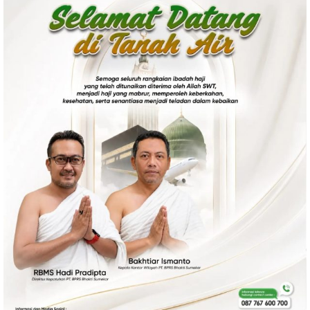
Politik
Gaya Hidup
Kesehatan
Kuliner
Otomotif
Iptek
Pendidikan
Ilmiah
Teknologi
SosBud
Sosial
Budaya
Wisata