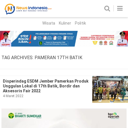
Wisata
Kuliner
Politik
HOME
Birokrasi
Parlemen
News
TAG ARCHIVES:
PAMERAN 17TH BATIK
News Madura
Regional
Nasional
Disperindag ESDM Jember Pamerkan Produk
Unggulan Lokal di 17th Batik, Bordir dan
Peristiwa
Aksesoris Fair 2022
4 Maret 2022
Hukum
Kriminal
Korupsi