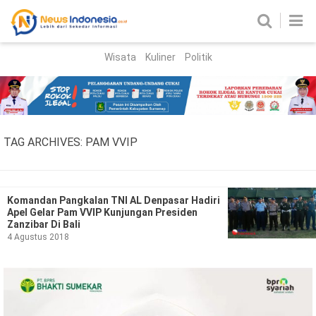
Wisata
Kuliner
Politik
HOME
Birokrasi
Parlemen
News
TAG ARCHIVES:
PAM VVIP
News Madura
Regional
Nasional
Komandan Pangkalan TNI AL Denpasar Hadiri
Apel Gelar Pam VVIP Kunjungan Presiden
Peristiwa
Zanzibar Di Bali
4 Agustus 2018
Hukum
Kriminal
Korupsi