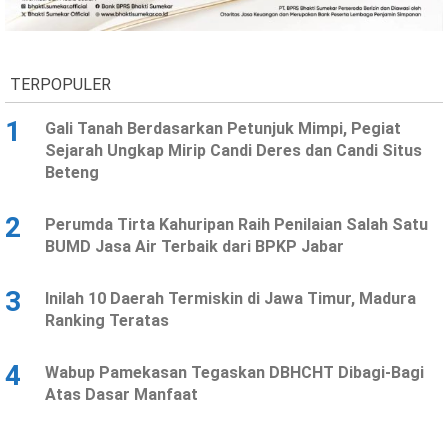
Ekonomi
Olahraga
Indeks
Birokrasi
TERPOPULER
1
Gali Tanah Berdasarkan Petunjuk Mimpi, Pegiat
Sejarah Ungkap Mirip Candi Deres dan Candi Situs
Beteng
2
Perumda Tirta Kahuripan Raih Penilaian Salah Satu
BUMD Jasa Air Terbaik dari BPKP Jabar
3
Inilah 10 Daerah Termiskin di Jawa Timur, Madura
©
Ranking Teratas
Copyright
2026
News
Indonesia
4
Wabup Pamekasan Tegaskan DBHCHT Dibagi-Bagi
.
Atas Dasar Manfaat
All
Right
Reserve