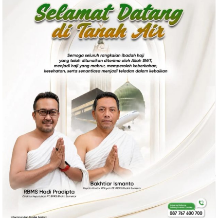
Politik
Gaya Hidup
Kesehatan
Kuliner
Otomotif
Iptek
Pendidikan
Ilmiah
Teknologi
SosBud
Sosial
Budaya
Wisata