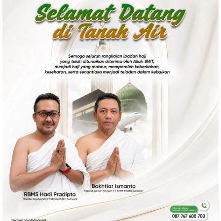
Politik
Gaya Hidup
Kesehatan
Kuliner
Otomotif
Iptek
Pendidikan
Ilmiah
Teknologi
SosBud
Sosial
Budaya
Wisata