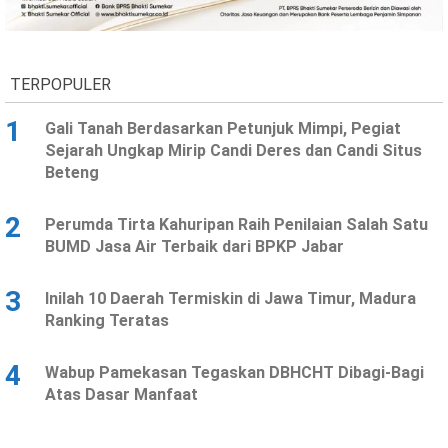
Ekonomi
Olahraga
Indeks
Birokrasi
TERPOPULER
1
Gali Tanah Berdasarkan Petunjuk Mimpi, Pegiat
Sejarah Ungkap Mirip Candi Deres dan Candi Situs
Beteng
2
Perumda Tirta Kahuripan Raih Penilaian Salah Satu
BUMD Jasa Air Terbaik dari BPKP Jabar
3
Inilah 10 Daerah Termiskin di Jawa Timur, Madura
©
Ranking Teratas
Copyright
2026
News
Indonesia
4
Wabup Pamekasan Tegaskan DBHCHT Dibagi-Bagi
.
Atas Dasar Manfaat
All
Right
Reserve