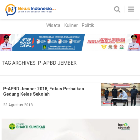
Wisata
Kuliner
Politik
HOME
Birokrasi
Parlemen
News
TAG ARCHIVES:
P-APBD JEMBER
News Madura
Regional
Nasional
P-APBD Jember 2018, Fokus Perbaikan
Gedung Kelas Sekolah
Peristiwa
23 Agustus 2018
Hukum
Kriminal
Korupsi