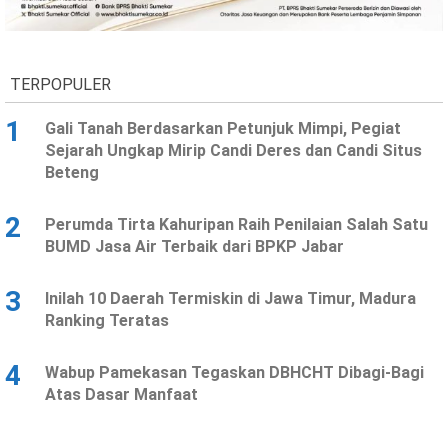
Ekonomi
Olahraga
Indeks
Birokrasi
TERPOPULER
1
Gali Tanah Berdasarkan Petunjuk Mimpi, Pegiat
Sejarah Ungkap Mirip Candi Deres dan Candi Situs
Beteng
2
Perumda Tirta Kahuripan Raih Penilaian Salah Satu
BUMD Jasa Air Terbaik dari BPKP Jabar
3
Inilah 10 Daerah Termiskin di Jawa Timur, Madura
©
Ranking Teratas
Copyright
2026
News
Indonesia
4
Wabup Pamekasan Tegaskan DBHCHT Dibagi-Bagi
.
Atas Dasar Manfaat
All
Right
Reserve