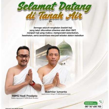
Politik
Gaya Hidup
Kesehatan
Kuliner
Otomotif
Iptek
Pendidikan
Ilmiah
Teknologi
SosBud
Sosial
Budaya
Wisata