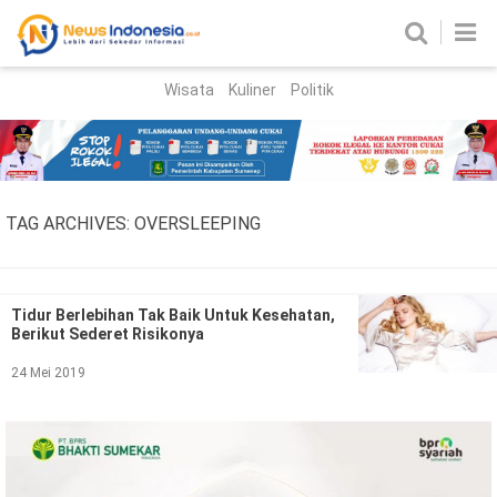
Wisata
Kuliner
Politik
HOME
Birokrasi
Parlemen
News
TAG ARCHIVES:
OVERSLEEPING
News Madura
Regional
Nasional
Tidur Berlebihan Tak Baik Untuk Kesehatan,
Berikut Sederet Risikonya
Peristiwa
24 Mei 2019
Hukum
Kriminal
Korupsi