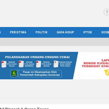
S
PERISTIWA
POLITIK
GAYA HIDUP
IPTEK
SOS
WS MADURA
HUKUM
KESEHATAN
PENDIDIKAN
SOS
IONAL
KRIMINAL
KULINER
ILMIAH
BUD
IONAL
KORUPSI
OTOMOTIF
TEKNOLOGI
WIS