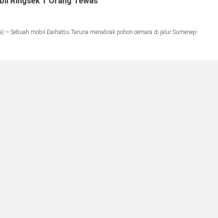
bil Ringsek 1 Orang Tewas
) – Sebuah mobil Daihatsu Taruna menabrak pohon cemara di jalur Sumenep-