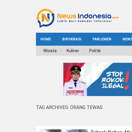
HOME
BIROKRASI
PARLEMEN
NEW
NE
Wisata
Kuliner
Politik
INDEKS
BIROKRASI
REG
NAS
TAG ARCHIVES:
ORANG TEWAS