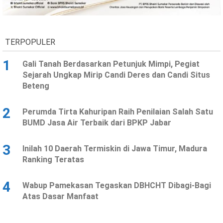
Ekonomi
Olahraga
Indeks
Birokrasi
TERPOPULER
1
Gali Tanah Berdasarkan Petunjuk Mimpi, Pegiat
Sejarah Ungkap Mirip Candi Deres dan Candi Situs
Beteng
2
Perumda Tirta Kahuripan Raih Penilaian Salah Satu
BUMD Jasa Air Terbaik dari BPKP Jabar
3
Inilah 10 Daerah Termiskin di Jawa Timur, Madura
©
Ranking Teratas
Copyright
2026
News
Indonesia
4
Wabup Pamekasan Tegaskan DBHCHT Dibagi-Bagi
.
Atas Dasar Manfaat
All
Right
Reserve