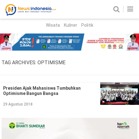
Wisata
Kuliner
Politik
HOME
Birokrasi
Parlemen
News
TAG ARCHIVES:
OPTIMISME
News Madura
Regional
Nasional
Presiden Ajak Mahasiswa Tumbuhkan
Optimisme Bangun Bangsa
Peristiwa
29 Agustus 2018
Hukum
Kriminal
Korupsi