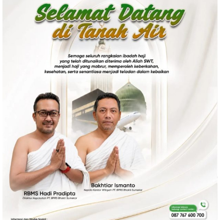
Politik
Gaya Hidup
Kesehatan
Kuliner
Otomotif
Iptek
Pendidikan
Ilmiah
Teknologi
SosBud
Sosial
Budaya
Wisata