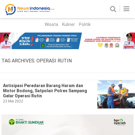
Wisata
Kuliner
Politik
HOME
Birokrasi
Parlemen
News
TAG ARCHIVES:
OPERASI RUTIN
News Madura
Regional
Nasional
Antisipasi Peredaran Barang Haram dan
Motor Bodong, Satpolair Polres Sampang
Peristiwa
Gelar Operasi Rutin
23 Mei 2022
Hukum
Kriminal
Korupsi