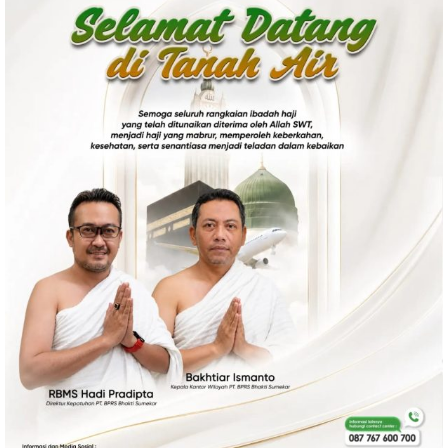
Politik
Gaya Hidup
Kesehatan
Kuliner
Otomotif
Iptek
Pendidikan
Ilmiah
Teknologi
SosBud
Sosial
Budaya
Wisata