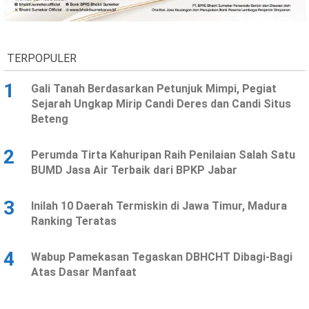
Ekonomi
Olahraga
Indeks
Birokrasi
TERPOPULER
1
Gali Tanah Berdasarkan Petunjuk Mimpi, Pegiat
Sejarah Ungkap Mirip Candi Deres dan Candi Situs
Beteng
2
Perumda Tirta Kahuripan Raih Penilaian Salah Satu
BUMD Jasa Air Terbaik dari BPKP Jabar
3
Inilah 10 Daerah Termiskin di Jawa Timur, Madura
©
Ranking Teratas
Copyright
2026
News
Indonesia
4
Wabup Pamekasan Tegaskan DBHCHT Dibagi-Bagi
.
Atas Dasar Manfaat
All
Right
Reserve