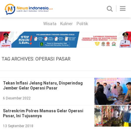
Wisata
Kuliner
Politik
HOME
Birokrasi
Parlemen
News
TAG ARCHIVES:
OPERASI PASAR
News Madura
Regional
Nasional
Tekan Inflasi Jelang Nataru, Disperindag
Jember Gelar Operasi Pasar
Peristiwa
6 Desember 2022
Hukum
Kriminal
Satreskrim Polres Mamasa Gelar Operasi
Pasar, Ini Tujuannya
Korupsi
13 September 2018