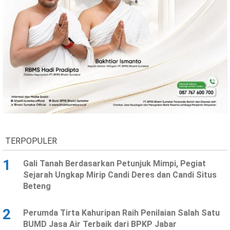
Ekonomi
Olahraga
Indeks
Birokrasi
TERPOPULER
©
1
Gali Tanah Berdasarkan Petunjuk Mimpi, Pegiat
Copyright
2026
Sejarah Ungkap Mirip Candi Deres dan Candi Situs
News
Beteng
Indonesia
.
All
Right
2
Perumda Tirta Kahuripan Raih Penilaian Salah Satu
Reserve
BUMD Jasa Air Terbaik dari BPKP Jabar