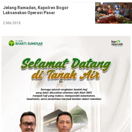
Politik
Jelang Ramadan, Kapolres Bogor
Laksanakan Operasi Pasar
Gaya Hidup
2 Mei 2018
Kesehatan
Kuliner
Otomotif
Iptek
Pendidikan
Ilmiah
Teknologi
SosBud
Sosial
Budaya
Wisata