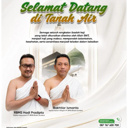
Politik
Gaya Hidup
Kesehatan
Kuliner
Otomotif
Iptek
Pendidikan
Ilmiah
Teknologi
SosBud
Sosial
Budaya
Wisata