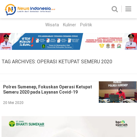
Wisata
Kuliner
Politik
HOME
Birokrasi
Parlemen
News
TAG ARCHIVES:
OPERASI KETUPAT SEMERU 2020
News Madura
Regional
Nasional
Polres Sumenep, Fokuskan Operasi Ketupat
Semeru 2020 pada Layanan Covid-19
Peristiwa
20 Mei 2020
Hukum
Kriminal
Korupsi