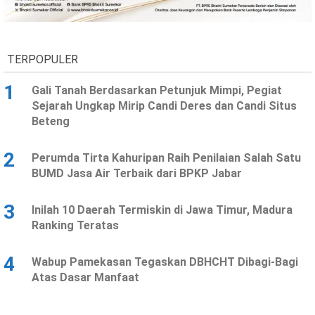
Ekonomi
Olahraga
Indeks
Birokrasi
TERPOPULER
1
Gali Tanah Berdasarkan Petunjuk Mimpi, Pegiat
Sejarah Ungkap Mirip Candi Deres dan Candi Situs
Beteng
2
Perumda Tirta Kahuripan Raih Penilaian Salah Satu
BUMD Jasa Air Terbaik dari BPKP Jabar
3
Inilah 10 Daerah Termiskin di Jawa Timur, Madura
©
Ranking Teratas
Copyright
2026
News
Indonesia
4
Wabup Pamekasan Tegaskan DBHCHT Dibagi-Bagi
.
Atas Dasar Manfaat
All
Right
Reserve