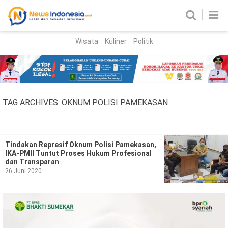
Wisata
Kuliner
Politik
HOME
Birokrasi
Parlemen
News
TAG ARCHIVES:
OKNUM POLISI PAMEKASAN
News Madura
Regional
Nasional
Tindakan Represif Oknum Polisi Pamekasan,
IKA-PMII Tuntut Proses Hukum Profesional
Peristiwa
dan Transparan
26 Juni 2020
Hukum
Kriminal
Korupsi