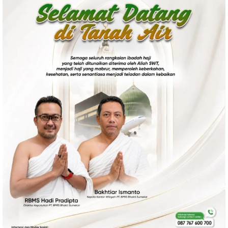
Politik
Gaya Hidup
Kesehatan
Kuliner
Otomotif
Iptek
Pendidikan
Ilmiah
Teknologi
SosBud
Sosial
Budaya
Wisata