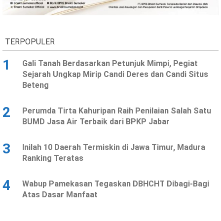
Ekonomi
Olahraga
Indeks
Birokrasi
TERPOPULER
1
Gali Tanah Berdasarkan Petunjuk Mimpi, Pegiat
Sejarah Ungkap Mirip Candi Deres dan Candi Situs
Beteng
2
Perumda Tirta Kahuripan Raih Penilaian Salah Satu
BUMD Jasa Air Terbaik dari BPKP Jabar
3
Inilah 10 Daerah Termiskin di Jawa Timur, Madura
©
Ranking Teratas
Copyright
2026
News
Indonesia
4
Wabup Pamekasan Tegaskan DBHCHT Dibagi-Bagi
.
Atas Dasar Manfaat
All
Right
Reserve