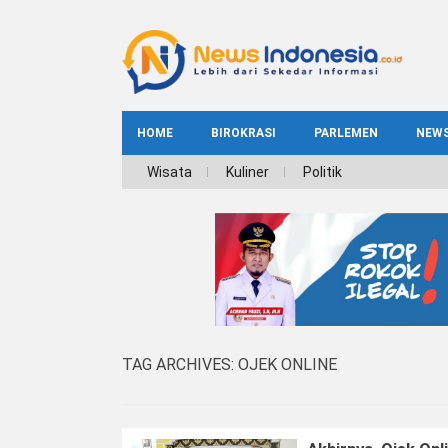
HOME
BIROKRASI
PARLEMEN
NEW
NE
Wisata
Kuliner
Politik
INDEKS
BIROKRASI
REG
NAS
TAG ARCHIVES:
OJEK ONLINE