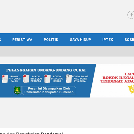
S
PERISTIWA
POLITIK
GAYA HIDUP
IPTEK
SOS
WS MADURA
HUKUM
KESEHATAN
PENDIDIKAN
SOS
IONAL
KRIMINAL
KULINER
ILMIAH
BUD
IONAL
KORUPSI
OTOMOTIF
TEKNOLOGI
WIS