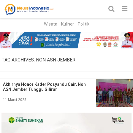
Wisata
Kuliner
Politik
HOME
Birokrasi
Parlemen
News
TAG ARCHIVES:
NON ASN JEMBER
News Madura
Regional
Nasional
Akhirnya Honor Kader Posyandu Cair, Non
ASN Jember Tunggu Giliran
Peristiwa
11 Maret 2025
Hukum
Kriminal
Korupsi