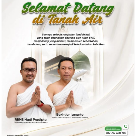
Politik
Gaya Hidup
Kesehatan
Kuliner
Otomotif
Iptek
Pendidikan
Ilmiah
Teknologi
SosBud
Sosial
Budaya
Wisata