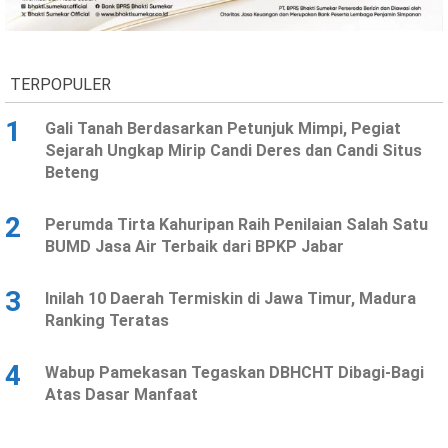
Ekonomi
Olahraga
Indeks
Birokrasi
TERPOPULER
1
Gali Tanah Berdasarkan Petunjuk Mimpi, Pegiat
Sejarah Ungkap Mirip Candi Deres dan Candi Situs
Beteng
2
Perumda Tirta Kahuripan Raih Penilaian Salah Satu
BUMD Jasa Air Terbaik dari BPKP Jabar
3
Inilah 10 Daerah Termiskin di Jawa Timur, Madura
©
Ranking Teratas
Copyright
2026
News
Indonesia
4
Wabup Pamekasan Tegaskan DBHCHT Dibagi-Bagi
.
Atas Dasar Manfaat
All
Right
Reserve