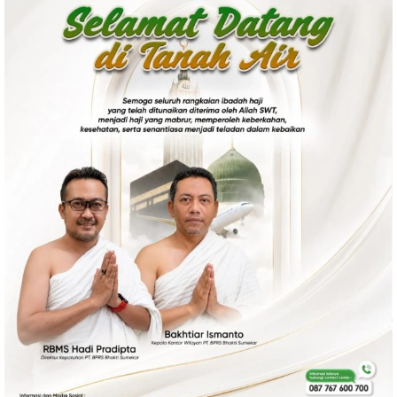
Politik
Gaya Hidup
Kesehatan
Kuliner
Otomotif
Iptek
Pendidikan
Ilmiah
Teknologi
SosBud
Sosial
Budaya
Wisata