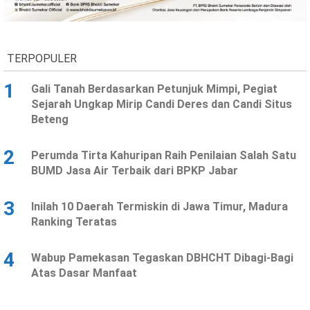
Ekonomi
Olahraga
Indeks
Birokrasi
TERPOPULER
1
Gali Tanah Berdasarkan Petunjuk Mimpi, Pegiat
Sejarah Ungkap Mirip Candi Deres dan Candi Situs
Beteng
2
Perumda Tirta Kahuripan Raih Penilaian Salah Satu
BUMD Jasa Air Terbaik dari BPKP Jabar
3
Inilah 10 Daerah Termiskin di Jawa Timur, Madura
©
Ranking Teratas
Copyright
2026
News
Indonesia
4
Wabup Pamekasan Tegaskan DBHCHT Dibagi-Bagi
.
Atas Dasar Manfaat
All
Right
Reserve