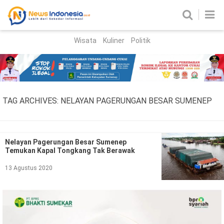
Wisata
Kuliner
Politik
HOME
Birokrasi
Parlemen
News
TAG ARCHIVES:
NELAYAN PAGERUNGAN BESAR SUMENEP
News Madura
Regional
Nasional
Nelayan Pagerungan Besar Sumenep
Temukan Kapal Tongkang Tak Berawak
Peristiwa
13 Agustus 2020
Hukum
Kriminal
Korupsi