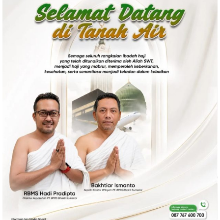
Politik
Gaya Hidup
Kesehatan
Kuliner
Otomotif
Iptek
Pendidikan
Ilmiah
Teknologi
SosBud
Sosial
Budaya
Wisata