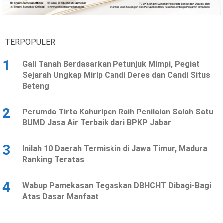
Ekonomi
Olahraga
Indeks
Birokrasi
TERPOPULER
1
Gali Tanah Berdasarkan Petunjuk Mimpi, Pegiat
Sejarah Ungkap Mirip Candi Deres dan Candi Situs
Beteng
2
Perumda Tirta Kahuripan Raih Penilaian Salah Satu
BUMD Jasa Air Terbaik dari BPKP Jabar
3
Inilah 10 Daerah Termiskin di Jawa Timur, Madura
©
Ranking Teratas
Copyright
2026
News
Indonesia
4
Wabup Pamekasan Tegaskan DBHCHT Dibagi-Bagi
.
Atas Dasar Manfaat
All
Right
Reserve