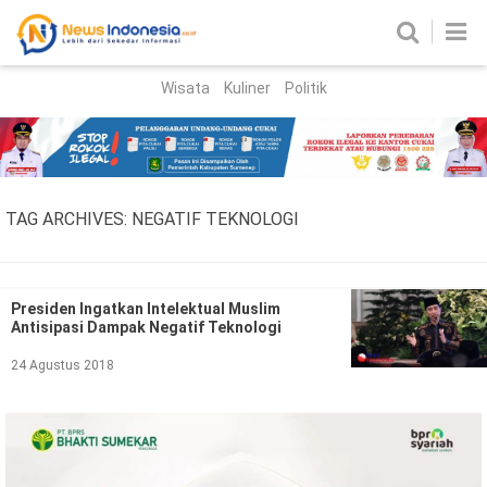
Wisata
Kuliner
Politik
HOME
Birokrasi
Parlemen
News
TAG ARCHIVES:
NEGATIF TEKNOLOGI
News Madura
Regional
Nasional
Presiden Ingatkan Intelektual Muslim
Antisipasi Dampak Negatif Teknologi
Peristiwa
24 Agustus 2018
Hukum
Kriminal
Korupsi