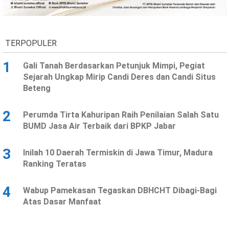
Ekonomi
Olahraga
Indeks
Birokrasi
TERPOPULER
1
Gali Tanah Berdasarkan Petunjuk Mimpi, Pegiat
Sejarah Ungkap Mirip Candi Deres dan Candi Situs
Beteng
2
Perumda Tirta Kahuripan Raih Penilaian Salah Satu
BUMD Jasa Air Terbaik dari BPKP Jabar
3
Inilah 10 Daerah Termiskin di Jawa Timur, Madura
©
Ranking Teratas
Copyright
2026
News
Indonesia
4
Wabup Pamekasan Tegaskan DBHCHT Dibagi-Bagi
.
Atas Dasar Manfaat
All
Right
Reserve