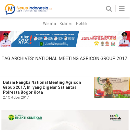
Wisata
Kuliner
Politik
HOME
Birokrasi
Parlemen
News
TAG ARCHIVES:
NATIONAL MEETING AGRICON GROUP 2017
News Madura
Regional
Nasional
Dalam Rangka National Meeting Agricon
Group 2017, Ini yang Digelar Satlantas
Peristiwa
Polresta Bogor Kota
27 Oktober 2017
Hukum
Kriminal
Korupsi