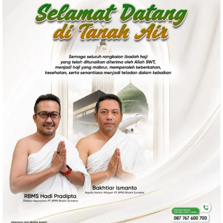
Politik
Gaya Hidup
Kesehatan
Kuliner
Otomotif
Iptek
Pendidikan
Ilmiah
Teknologi
SosBud
Sosial
Budaya
Wisata