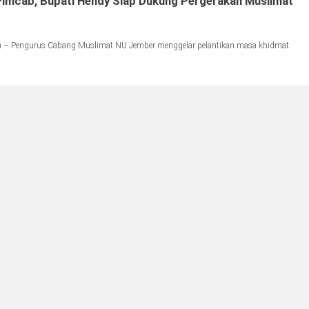
 Pimcab, Bupati Hendy Siap Dukung Pergerakan Muslimat
) – Pengurus Cabang Muslimat NU Jember menggelar pelantikan masa khidmat