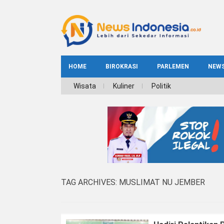
HOME
BIROKRASI
PARLEMEN
NEW
NE
Wisata
Kuliner
Politik
INDEKS
BIROKRASI
REG
NAS
TAG ARCHIVES:
MUSLIMAT NU JEMBER