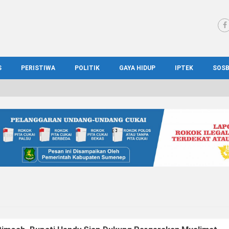
S
PERISTIWA
POLITIK
GAYA HIDUP
IPTEK
SOS
WS MADURA
HUKUM
KESEHATAN
PENDIDIKAN
SOS
IONAL
KRIMINAL
KULINER
ILMIAH
BUD
IONAL
KORUPSI
OTOMOTIF
TEKNOLOGI
WIS