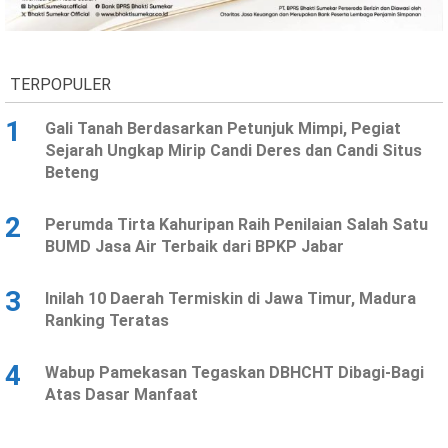
Ekonomi
Olahraga
Indeks
Birokrasi
TERPOPULER
1
Gali Tanah Berdasarkan Petunjuk Mimpi, Pegiat
Sejarah Ungkap Mirip Candi Deres dan Candi Situs
Beteng
2
Perumda Tirta Kahuripan Raih Penilaian Salah Satu
BUMD Jasa Air Terbaik dari BPKP Jabar
3
Inilah 10 Daerah Termiskin di Jawa Timur, Madura
©
Ranking Teratas
Copyright
2026
News
Indonesia
4
Wabup Pamekasan Tegaskan DBHCHT Dibagi-Bagi
.
Atas Dasar Manfaat
All
Right
Reserve