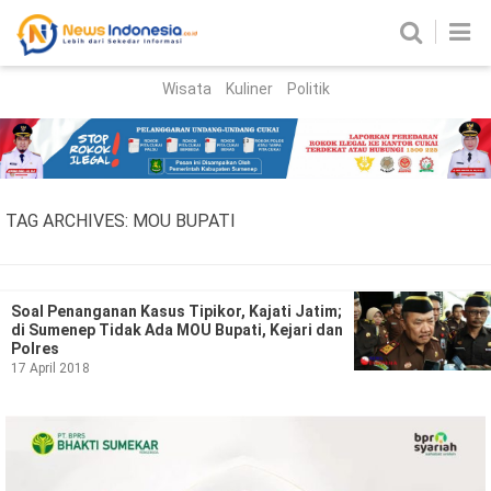
Wisata
Kuliner
Politik
HOME
Birokrasi
Parlemen
News
TAG ARCHIVES:
MOU BUPATI
News Madura
Regional
Nasional
Soal Penanganan Kasus Tipikor, Kajati Jatim;
di Sumenep Tidak Ada MOU Bupati, Kejari dan
Peristiwa
Polres
17 April 2018
Hukum
Kriminal
Korupsi