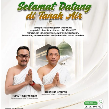
Politik
Gaya Hidup
Kesehatan
Kuliner
Otomotif
Iptek
Pendidikan
Ilmiah
Teknologi
SosBud
Sosial
Budaya
Wisata