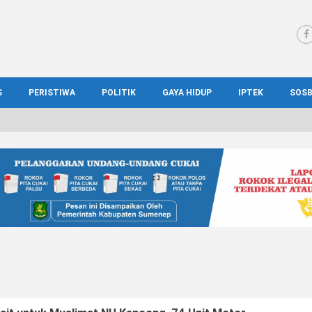
S
PERISTIWA
POLITIK
GAYA HIDUP
IPTEK
SOS
WS MADURA
HUKUM
KESEHATAN
PENDIDIKAN
SOS
IONAL
KRIMINAL
KULINER
ILMIAH
BUD
IONAL
KORUPSI
OTOMOTIF
TEKNOLOGI
WIS