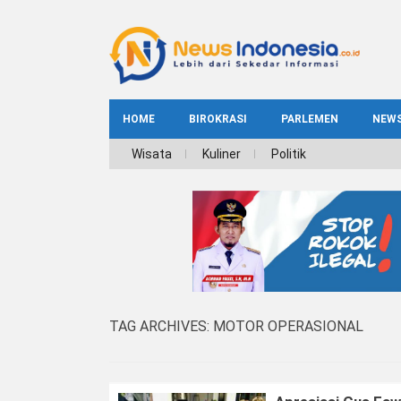
HOME
BIROKRASI
PARLEMEN
NEW
NE
Wisata
Kuliner
Politik
INDEKS
BIROKRASI
REG
NAS
TAG ARCHIVES:
MOTOR OPERASIONAL