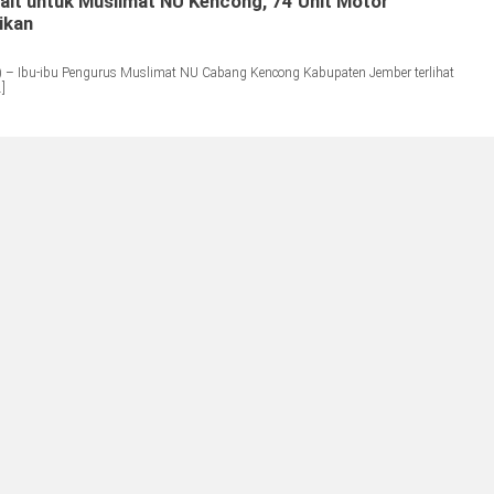
ait untuk Muslimat NU Kencong, 74 Unit Motor
ikan
 – Ibu-ibu Pengurus Muslimat NU Cabang Kencong Kabupaten Jember terlihat
]