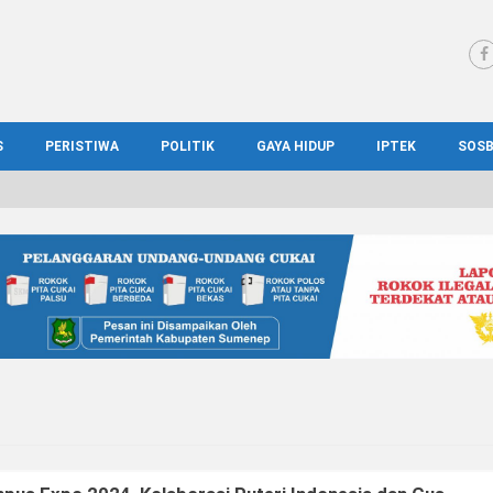
S
PERISTIWA
POLITIK
GAYA HIDUP
IPTEK
SOS
WS MADURA
HUKUM
KESEHATAN
PENDIDIKAN
SOS
IONAL
KRIMINAL
KULINER
ILMIAH
BUD
IONAL
KORUPSI
OTOMOTIF
TEKNOLOGI
WIS