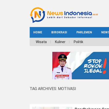
HOME
BIROKRASI
PARLEMEN
NEW
NE
Wisata
Kuliner
Politik
INDEKS
BIROKRASI
REG
NAS
TAG ARCHIVES:
MOTIVASI