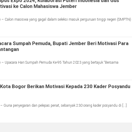
us Expo 2024, Kolaborasi Puteri Indonesia dan Gus
tivasi ke Calon Mahasiswa Jember
 – Calon masiswa yang gagal dalam seleksi masuk perguruan tinggi negeri (SMPTN)
acara Sumpah Pemuda, Bupati Jember Beri Motivasi Para
antangan
 – Upacara Hari Sumpah Pemuda Ke-95 Tahun 2023 yang bertajuk “Bersama
 Kota Bogor Berikan Motivasi Kepada 230 Kader Posyandu
– Guna penyegaran dan pelepas penat, sebanyak 230 orang kader posyandu di […]